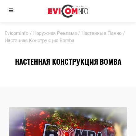
EvicomInfo
/
Наружная Реклама
/
Настенные Панно
/
Настенная Конструкция Bomba
НАСТЕННАЯ КОНСТРУКЦИЯ BOMBA