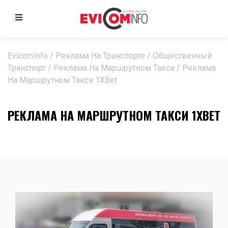
EvicomInfo
/
Реклама На Транспорте
/
Общественный
Транспорт
/
Реклама На Маршрутном Такси
/
Реклама
На Маршрутном Такси 1XBet
РЕКЛАМА НА МАРШРУТНОМ ТАКСИ 1XBET