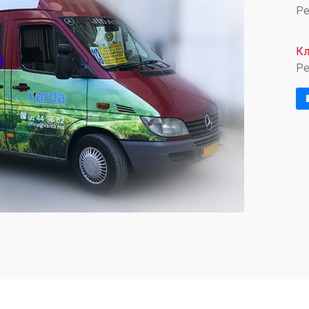
Ре
Кл
Pe