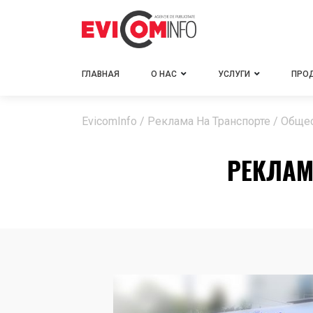
ГЛАВНАЯ
О НАС
УСЛУГИ
ПРО
EvicomInfo
/
Реклама На Транспорте
/
Общес
РЕКЛАМ