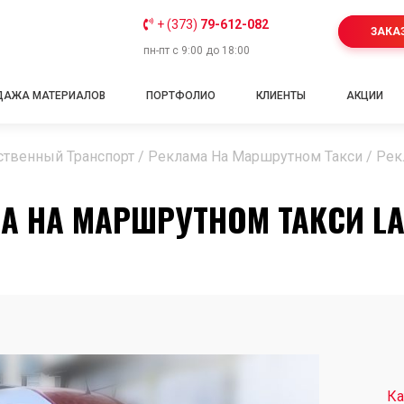
+ (373)
79-612-082
ЗАКА
пн-пт с 9:00 до 18:00
ДАЖА МАТЕРИАЛОВ
ПОРТФОЛИО
КЛИЕНТЫ
АКЦИИ
твенный Транспорт
/
Реклама На Маршрутном Такси
/
Рек
А НА МАРШРУТНОМ ТАКСИ LA
Ка