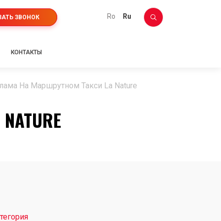
ro
ru
ЗАТЬ ЗВОНОК
КОНТАКТЫ
лама На Маршрутном Такси La Nature
 NATURE
тегория