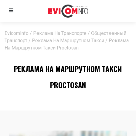
EvicomInfo
/
Реклама На Транспорте
/
Общественный
Транспорт
/
Реклама На Маршрутном Такси
/
Реклама
На Маршрутном Такси Proctosan
РЕКЛАМА НА МАРШРУТНОМ ТАКСИ
PROCTOSAN