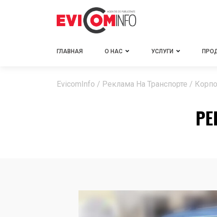
ГЛАВНАЯ
О НАС
УСЛУГИ
ПРО
EvicomInfo
/
Реклама На Транспорте
/
Корпо
РЕ