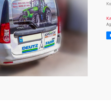
Ко
Кл
Ag