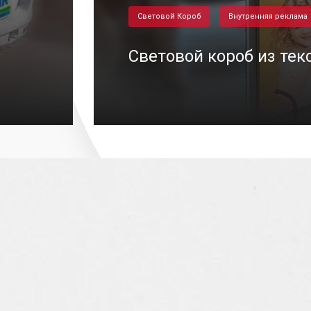
Световой Короб
Внутренняя реклама
Световой короб из текс