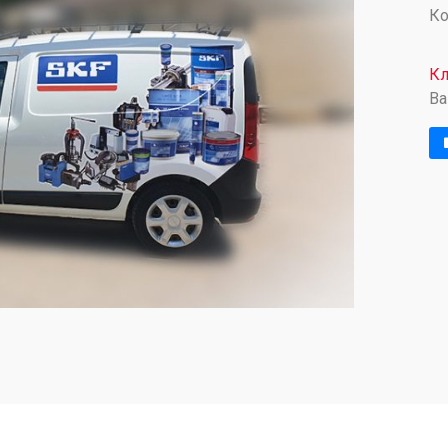
Ко
Кл
Ba