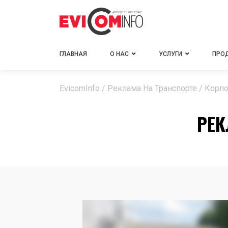
ГЛАВНАЯ
О НАС
УСЛУГИ
ПРО
EvicomInfo
/
Реклама На Транспорте
/
Корпо
РЕК