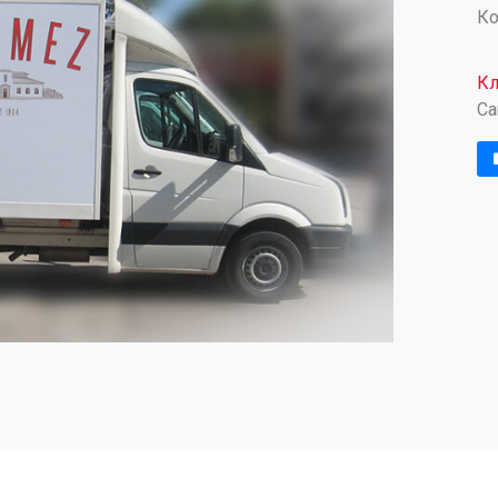
Ко
Кл
Ca