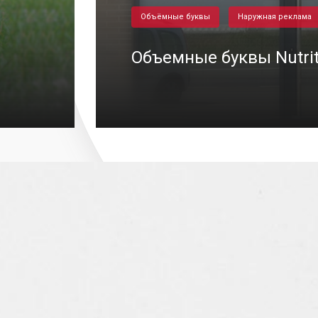
Объёмные буквы
Наружная реклама
Объемные буквы Nutrit
0