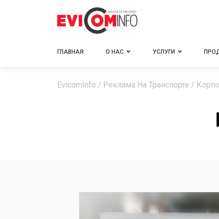
ГЛАВНАЯ
О НАС
УСЛУГИ
ПРО
EvicomInfo
/
Реклама На Транспорте
/
Корпо