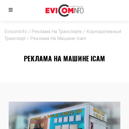
EvicomInfo
/
Реклама На Транспорте
/
Корпоративный
Транспорт
/
Реклама На Машине Icam
РЕКЛАМА НА МАШИНЕ ICAM