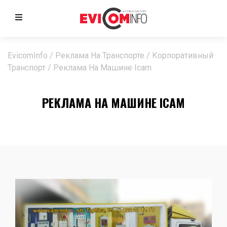
EvicomInfo
/
Реклама На Транспорте
/
Корпоративный
Транспорт
/
Реклама На Машине Icam
РЕКЛАМА НА МАШИНЕ ICAM