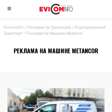
EvicomInfo
/
Реклама На Транспорте
/
Корпоративный
Транспорт
/
Реклама На Машине Metancor
РЕКЛАМА НА МАШИНЕ METANCOR