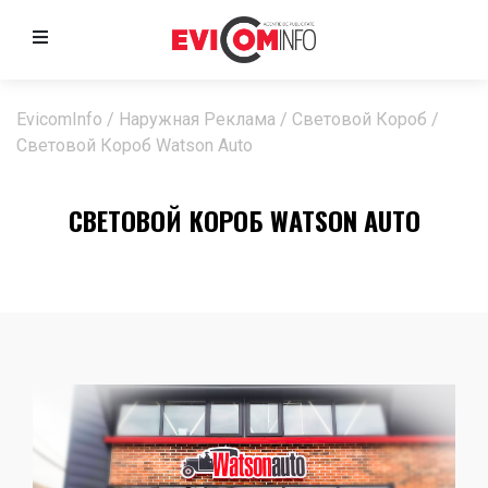
EvicomInfo
/
Наружная Реклама
/
Световой Короб
/
Световой Короб Watson Auto
СВЕТОВОЙ КОРОБ WATSON AUTO