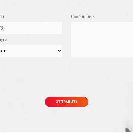
он
Сообщение
луги