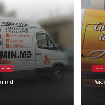
нспорте
Корпор
in.md
Рекл
/05/2019