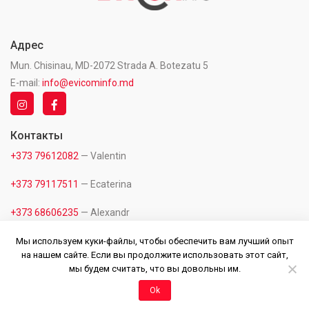
Адрес
Mun. Chisinau, MD-2072 Strada A. Botezatu 5
E-mail:
info@evicominfo.md
Контакты
+373 79612082
— Valentin
+373 79117511
— Ecaterina
+373 68606235
— Alexandr
+373 60118882
— Office
Мы используем куки-файлы, чтобы обеспечить вам лучший опыт
на нашем сайте. Если вы продолжите использовать этот сайт,
мы будем считать, что вы довольны им.
Ok
© 2020 - 2026 Все права защищены
Политика Конфиденциальности