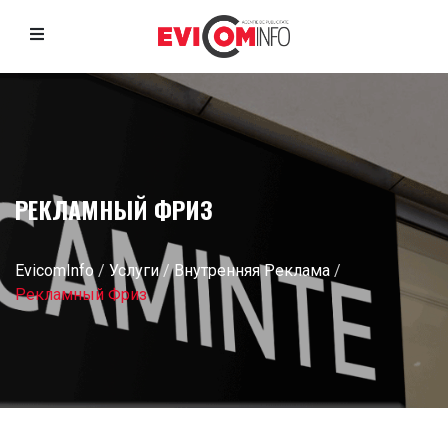
РЕКЛАМНЫЙ ФРИЗ
EvicomInfo
/
Услуги
/
Внутренняя Реклама
/
Рекламный Фриз